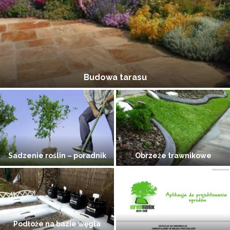
Aranżacja tarasu – inspiracja
Gardenmaniak –
Ogród żwirowy – surowy urok
nowoczesna aplikacja
prostoty
Ogrodzenia ogrodowe –
Zakładanie trawnika na