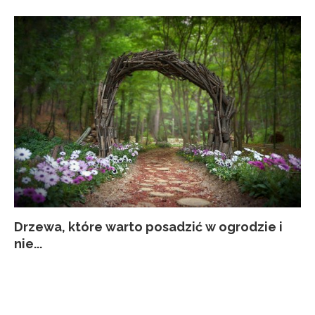
Drzewa, które warto posadzić w ogrodzie i
Co
Ja
Za
Pi
nie...
kw
p