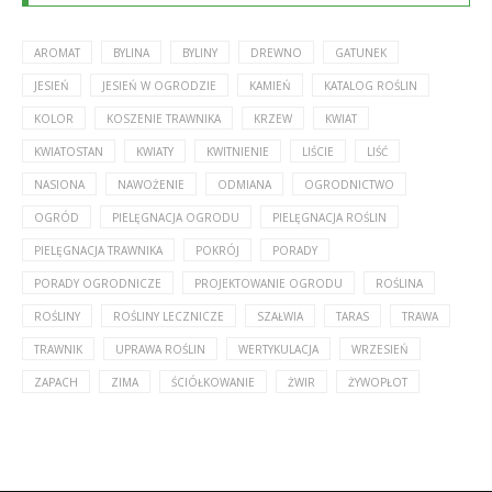
AROMAT
BYLINA
BYLINY
DREWNO
GATUNEK
JESIEŃ
JESIEŃ W OGRODZIE
KAMIEŃ
KATALOG ROŚLIN
KOLOR
KOSZENIE TRAWNIKA
KRZEW
KWIAT
KWIATOSTAN
KWIATY
KWITNIENIE
LIŚCIE
LIŚĆ
NASIONA
NAWOŻENIE
ODMIANA
OGRODNICTWO
OGRÓD
PIELĘGNACJA OGRODU
PIELĘGNACJA ROŚLIN
PIELĘGNACJA TRAWNIKA
POKRÓJ
PORADY
PORADY OGRODNICZE
PROJEKTOWANIE OGRODU
ROŚLINA
ROŚLINY
ROŚLINY LECZNICZE
SZAŁWIA
TARAS
TRAWA
TRAWNIK
UPRAWA ROŚLIN
WERTYKULACJA
WRZESIEŃ
ZAPACH
ZIMA
ŚCIÓŁKOWANIE
ŻWIR
ŻYWOPŁOT