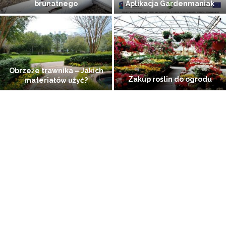
które wybrać?
jesieni
Siew nasion roślin
Jak rozplanować ogród dla
jednorocznych
warzyw?