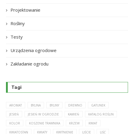
Projektowanie
Rośliny
Testy
Urządzenia ogrodowe
Zakładanie ogrodu
Tagi
AROMAT
BYLINA
BYLINY
DREWNO
GATUNEK
JESIEŃ
JESIEŃ W OGRODZIE
KAMIEŃ
KATALOG ROŚLIN
KOLOR
KOSZENIE TRAWNIKA
KRZEW
KWIAT
KWIATOSTAN
KWIATY
KWITNIENIE
LIŚCIE
LIŚĆ