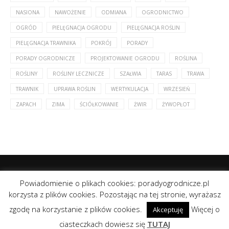
NASIONA
NAWOŻENIE
ODMIANA
OGRODNICTWO
OGRÓD
PIELĘGNACJA OGRODU
PIELĘGNACJA ROŚLIN
PIELĘGNACJA TRAWNIKA
POKRÓJ
PORADY
PORADY OGRODNICZE
PROJEKTOWANIE OGRODU
ROŚLINA
ROŚLINY
ROŚLINY LECZNICZE
SZAŁWIA
TARAS
TRAWA
TRAWNIK
UPRAWA ROŚLIN
WERTYKULACJA
WRZESIEŃ
ZAPACH
ZIMA
ŚCIÓŁKOWANIE
ŻWIR
ŻYWOPŁOT
Powiadomienie o plikach cookies: poradyogrodnicze.pl
korzysta z plików cookies. Pozostając na tej stronie, wyrażasz
zgodę na korzystanie z plików cookies.
Więcej o
Akceptuję
@2020 - All Right Reserved. Designed and Developed by
Tanie
strony internetowe
ciasteczkach dowiesz się
TUTAJ