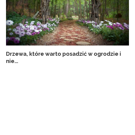
Drzewa, które warto posadzić w ogrodzie i
Co
Ja
Za
Pi
nie...
kw
p