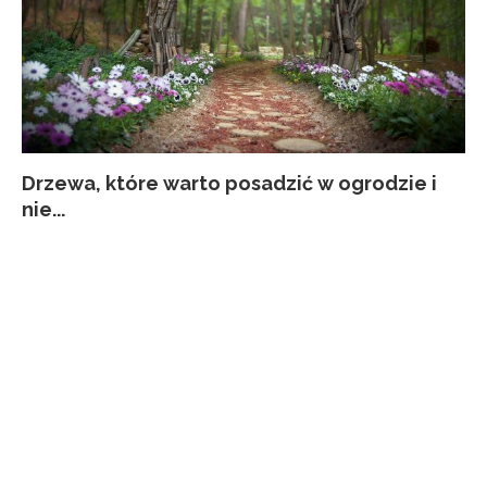
Drzewa, które warto posadzić w ogrodzie i
Co
Ja
Za
Pi
nie...
kw
p