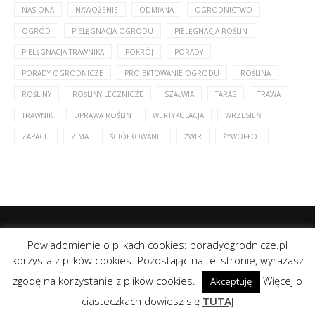
NASIONA
NAWOŻENIE
ODMIANA
OGRODNICTWO
OGRÓD
PIELĘGNACJA OGRODU
PIELĘGNACJA ROŚLIN
PIELĘGNACJA TRAWNIKA
POKRÓJ
PORADY
PORADY OGRODNICZE
PROJEKTOWANIE OGRODU
ROŚLINA
ROŚLINY
ROŚLINY LECZNICZE
SZAŁWIA
TARAS
TRAWA
TRAWNIK
UPRAWA ROŚLIN
WERTYKULACJA
WRZESIEŃ
ZAPACH
ZIMA
ŚCIÓŁKOWANIE
ŻWIR
ŻYWOPŁOT
Powiadomienie o plikach cookies: poradyogrodnicze.pl
korzysta z plików cookies. Pozostając na tej stronie, wyrażasz
zgodę na korzystanie z plików cookies.
Więcej o
Akceptuję
@2020 - All Right Reserved. Designed and Developed by
Tanie
strony internetowe
ciasteczkach dowiesz się
TUTAJ