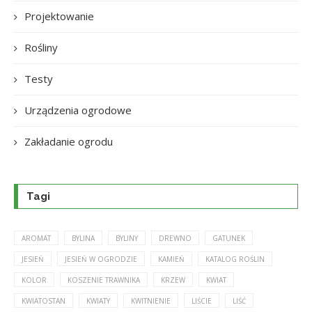
Projektowanie
Rośliny
Testy
Urządzenia ogrodowe
Zakładanie ogrodu
Tagi
AROMAT
BYLINA
BYLINY
DREWNO
GATUNEK
JESIEŃ
JESIEŃ W OGRODZIE
KAMIEŃ
KATALOG ROŚLIN
KOLOR
KOSZENIE TRAWNIKA
KRZEW
KWIAT
KWIATOSTAN
KWIATY
KWITNIENIE
LIŚCIE
LIŚĆ