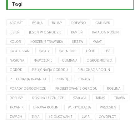
Tagi
AROMAT
BYLINA
BYLINY
DREWNO
GATUNEK
JESIEŃ
JESIEŃ W OGRODZIE
KAMIEŃ
KATALOG ROŚLIN
KOLOR
KOSZENIE TRAWNIKA
KRZEW
KWIAT
KWIATOSTAN
KWIATY
KWITNIENIE
LIŚCIE
LIŚĆ
NASIONA
NAWOŻENIE
ODMIANA
OGRODNICTWO
OGRÓD
PIELĘGNACJA OGRODU
PIELĘGNACJA ROŚLIN
PIELĘGNACJA TRAWNIKA
POKRÓJ
PORADY
PORADY OGRODNICZE
PROJEKTOWANIE OGRODU
ROŚLINA
ROŚLINY
ROŚLINY LECZNICZE
SZAŁWIA
TARAS
TRAWA
TRAWNIK
UPRAWA ROŚLIN
WERTYKULACJA
WRZESIEŃ
ZAPACH
ZIMA
ŚCIÓŁKOWANIE
ŻWIR
ŻYWOPŁOT