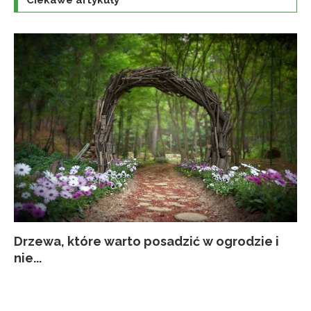
Drzewa, które warto posadzić w ogrodzie i
Co
Ja
Za
Pi
nie...
kw
p