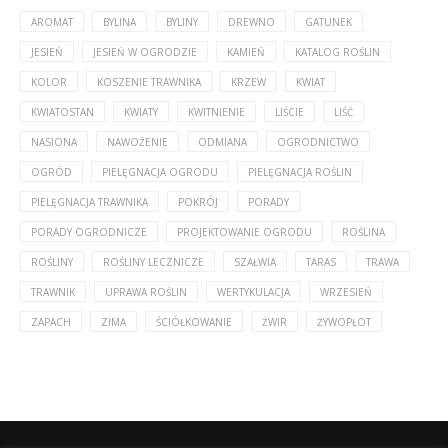
AROMAT
BYLINA
BYLINY
DREWNO
GATUNEK
JESIEŃ
JESIEŃ W OGRODZIE
KAMIEŃ
KATALOG ROŚLIN
KOLOR
KOSZENIE TRAWNIKA
KRZEW
KWIAT
KWIATOSTAN
KWIATY
KWITNIENIE
LIŚCIE
LIŚĆ
NASIONA
NAWOŻENIE
ODMIANA
OGRODNICTWO
OGRÓD
PIELĘGNACJA OGRODU
PIELĘGNACJA ROŚLIN
PIELĘGNACJA TRAWNIKA
POKRÓJ
PORADY
PORADY OGRODNICZE
PROJEKTOWANIE OGRODU
ROŚLINA
ROŚLINY
ROŚLINY LECZNICZE
SZAŁWIA
TARAS
TRAWA
TRAWNIK
UPRAWA ROŚLIN
WERTYKULACJA
WRZESIEŃ
ZAPACH
ZIMA
ŚCIÓŁKOWANIE
ŻWIR
ŻYWOPŁOT