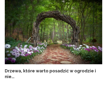
Drzewa, które warto posadzić w ogrodzie i
Co
Ja
Za
Pi
nie...
kw
p