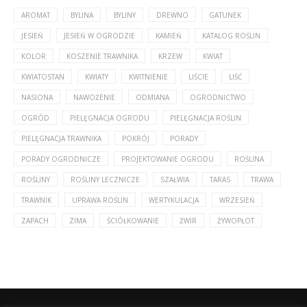
AROMAT
BYLINA
BYLINY
DREWNO
GATUNEK
JESIEŃ
JESIEŃ W OGRODZIE
KAMIEŃ
KATALOG ROŚLIN
KOLOR
KOSZENIE TRAWNIKA
KRZEW
KWIAT
KWIATOSTAN
KWIATY
KWITNIENIE
LIŚCIE
LIŚĆ
NASIONA
NAWOŻENIE
ODMIANA
OGRODNICTWO
OGRÓD
PIELĘGNACJA OGRODU
PIELĘGNACJA ROŚLIN
PIELĘGNACJA TRAWNIKA
POKRÓJ
PORADY
PORADY OGRODNICZE
PROJEKTOWANIE OGRODU
ROŚLINA
ROŚLINY
ROŚLINY LECZNICZE
SZAŁWIA
TARAS
TRAWA
TRAWNIK
UPRAWA ROŚLIN
WERTYKULACJA
WRZESIEŃ
ZAPACH
ZIMA
ŚCIÓŁKOWANIE
ŻWIR
ŻYWOPŁOT