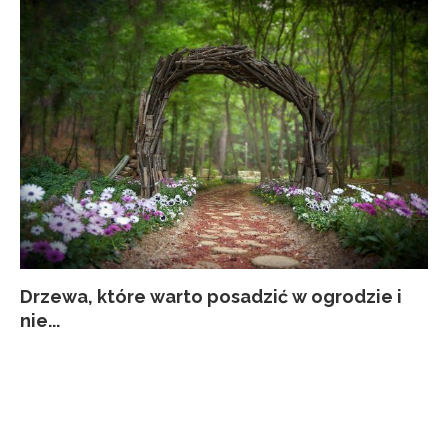
Drzewa, które warto posadzić w ogrodzie i
Co
Ja
Za
Pi
nie...
kw
p