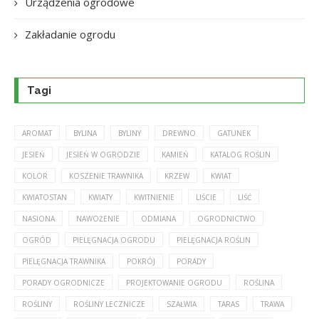
Urządzenia ogrodowe
Zakładanie ogrodu
Tagi
AROMAT
BYLINA
BYLINY
DREWNO
GATUNEK
JESIEŃ
JESIEŃ W OGRODZIE
KAMIEŃ
KATALOG ROŚLIN
KOLOR
KOSZENIE TRAWNIKA
KRZEW
KWIAT
KWIATOSTAN
KWIATY
KWITNIENIE
LIŚCIE
LIŚĆ
NASIONA
NAWOŻENIE
ODMIANA
OGRODNICTWO
OGRÓD
PIELĘGNACJA OGRODU
PIELĘGNACJA ROŚLIN
PIELĘGNACJA TRAWNIKA
POKRÓJ
PORADY
PORADY OGRODNICZE
PROJEKTOWANIE OGRODU
ROŚLINA
ROŚLINY
ROŚLINY LECZNICZE
SZAŁWIA
TARAS
TRAWA