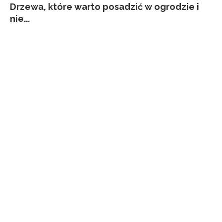
Drzewa, które warto posadzić w ogrodzie i
Co
Ja
Za
Pi
nie...
kw
p