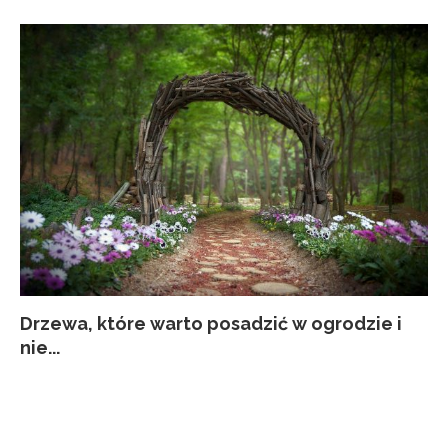
Drzewa, które warto posadzić w ogrodzie i
Co
Ja
Za
Pi
nie...
kw
p