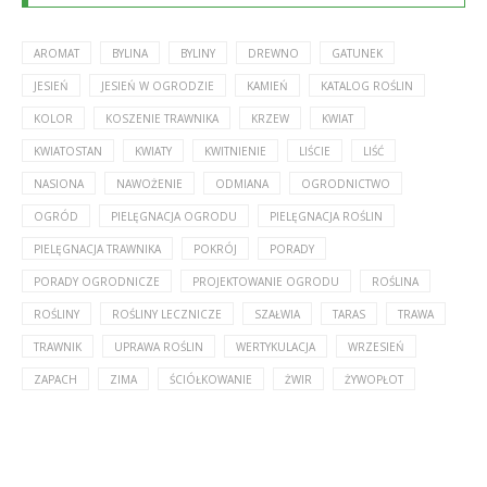
AROMAT
BYLINA
BYLINY
DREWNO
GATUNEK
JESIEŃ
JESIEŃ W OGRODZIE
KAMIEŃ
KATALOG ROŚLIN
KOLOR
KOSZENIE TRAWNIKA
KRZEW
KWIAT
KWIATOSTAN
KWIATY
KWITNIENIE
LIŚCIE
LIŚĆ
NASIONA
NAWOŻENIE
ODMIANA
OGRODNICTWO
OGRÓD
PIELĘGNACJA OGRODU
PIELĘGNACJA ROŚLIN
PIELĘGNACJA TRAWNIKA
POKRÓJ
PORADY
PORADY OGRODNICZE
PROJEKTOWANIE OGRODU
ROŚLINA
ROŚLINY
ROŚLINY LECZNICZE
SZAŁWIA
TARAS
TRAWA
TRAWNIK
UPRAWA ROŚLIN
WERTYKULACJA
WRZESIEŃ
ZAPACH
ZIMA
ŚCIÓŁKOWANIE
ŻWIR
ŻYWOPŁOT