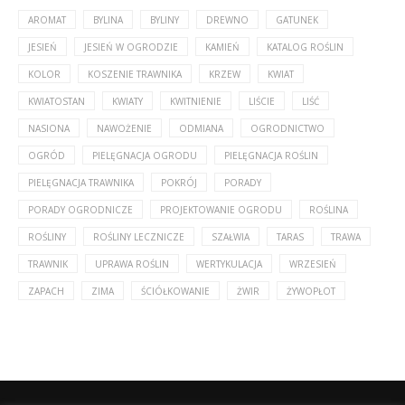
AROMAT
BYLINA
BYLINY
DREWNO
GATUNEK
JESIEŃ
JESIEŃ W OGRODZIE
KAMIEŃ
KATALOG ROŚLIN
KOLOR
KOSZENIE TRAWNIKA
KRZEW
KWIAT
KWIATOSTAN
KWIATY
KWITNIENIE
LIŚCIE
LIŚĆ
NASIONA
NAWOŻENIE
ODMIANA
OGRODNICTWO
OGRÓD
PIELĘGNACJA OGRODU
PIELĘGNACJA ROŚLIN
PIELĘGNACJA TRAWNIKA
POKRÓJ
PORADY
PORADY OGRODNICZE
PROJEKTOWANIE OGRODU
ROŚLINA
ROŚLINY
ROŚLINY LECZNICZE
SZAŁWIA
TARAS
TRAWA
TRAWNIK
UPRAWA ROŚLIN
WERTYKULACJA
WRZESIEŃ
ZAPACH
ZIMA
ŚCIÓŁKOWANIE
ŻWIR
ŻYWOPŁOT