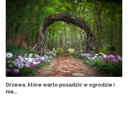
Drzewa, które warto posadzić w ogrodzie i
Co
Ja
Za
Pi
nie...
kw
p