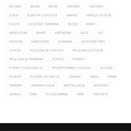
AROMAT
BYLINA
BYLINY
DREWNO
GATUNEK
JESIEŃ
JESIEŃ W OGRODZIE
KAMIEŃ
KATALOG ROŚLIN
KOLOR
KOSZENIE TRAWNIKA
KRZEW
KWIAT
KWIATOSTAN
KWIATY
KWITNIENIE
LIŚCIE
LIŚĆ
NASIONA
NAWOŻENIE
ODMIANA
OGRODNICTWO
OGRÓD
PIELĘGNACJA OGRODU
PIELĘGNACJA ROŚLIN
PIELĘGNACJA TRAWNIKA
POKRÓJ
PORADY
PORADY OGRODNICZE
PROJEKTOWANIE OGRODU
ROŚLINA
ROŚLINY
ROŚLINY LECZNICZE
SZAŁWIA
TARAS
TRAWA
TRAWNIK
UPRAWA ROŚLIN
WERTYKULACJA
WRZESIEŃ
ZAPACH
ZIMA
ŚCIÓŁKOWANIE
ŻWIR
ŻYWOPŁOT