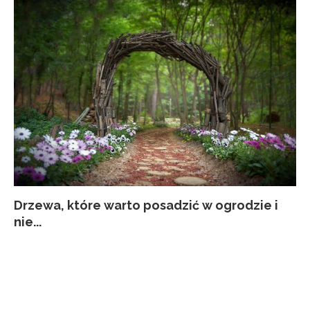
Drzewa, które warto posadzić w ogrodzie i
Co
Ja
Za
Pi
nie...
kw
p