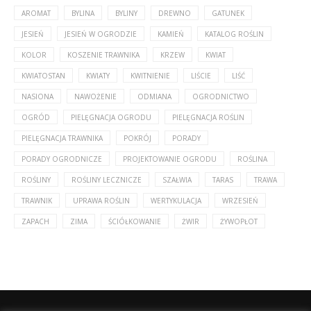
AROMAT
BYLINA
BYLINY
DREWNO
GATUNEK
JESIEŃ
JESIEŃ W OGRODZIE
KAMIEŃ
KATALOG ROŚLIN
KOLOR
KOSZENIE TRAWNIKA
KRZEW
KWIAT
KWIATOSTAN
KWIATY
KWITNIENIE
LIŚCIE
LIŚĆ
NASIONA
NAWOŻENIE
ODMIANA
OGRODNICTWO
OGRÓD
PIELĘGNACJA OGRODU
PIELĘGNACJA ROŚLIN
PIELĘGNACJA TRAWNIKA
POKRÓJ
PORADY
PORADY OGRODNICZE
PROJEKTOWANIE OGRODU
ROŚLINA
ROŚLINY
ROŚLINY LECZNICZE
SZAŁWIA
TARAS
TRAWA
TRAWNIK
UPRAWA ROŚLIN
WERTYKULACJA
WRZESIEŃ
ZAPACH
ZIMA
ŚCIÓŁKOWANIE
ŻWIR
ŻYWOPŁOT