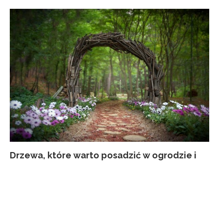
Drzewa, które warto posadzić w ogrodzie i
Co
Ja
Za
Pi
nie...
kw
p