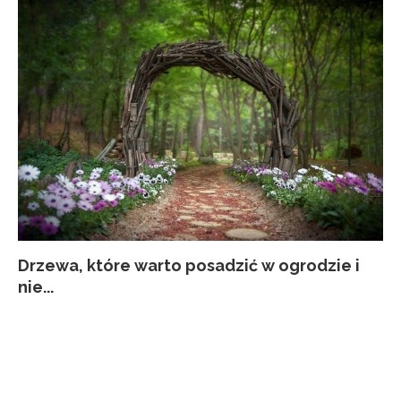
Drzewa, które warto posadzić w ogrodzie i
Co
Ja
Za
Pi
nie...
kw
p