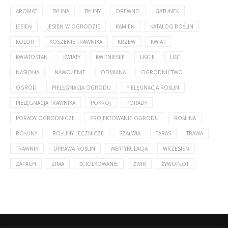
AROMAT
BYLINA
BYLINY
DREWNO
GATUNEK
JESIEŃ
JESIEŃ W OGRODZIE
KAMIEŃ
KATALOG ROŚLIN
KOLOR
KOSZENIE TRAWNIKA
KRZEW
KWIAT
KWIATOSTAN
KWIATY
KWITNIENIE
LIŚCIE
LIŚĆ
NASIONA
NAWOŻENIE
ODMIANA
OGRODNICTWO
OGRÓD
PIELĘGNACJA OGRODU
PIELĘGNACJA ROŚLIN
PIELĘGNACJA TRAWNIKA
POKRÓJ
PORADY
PORADY OGRODNICZE
PROJEKTOWANIE OGRODU
ROŚLINA
ROŚLINY
ROŚLINY LECZNICZE
SZAŁWIA
TARAS
TRAWA
TRAWNIK
UPRAWA ROŚLIN
WERTYKULACJA
WRZESIEŃ
ZAPACH
ZIMA
ŚCIÓŁKOWANIE
ŻWIR
ŻYWOPŁOT