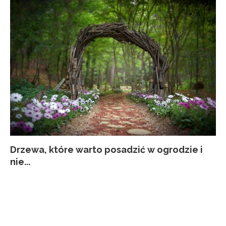
Drzewa, które warto posadzić w ogrodzie i
Co
Ja
Za
Pi
nie...
kw
p