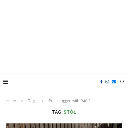
Home
Tags
Posts tagged with "stół"
TAG:
STÓŁ