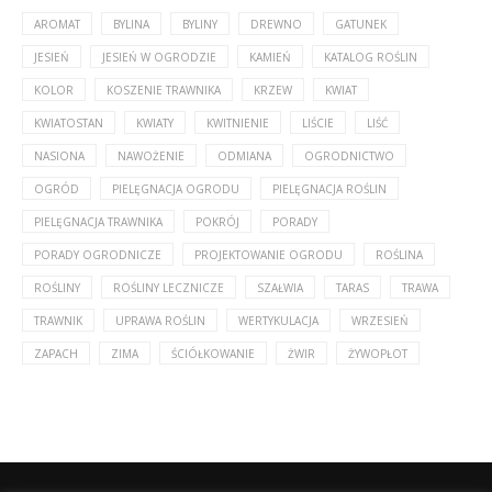
AROMAT
BYLINA
BYLINY
DREWNO
GATUNEK
JESIEŃ
JESIEŃ W OGRODZIE
KAMIEŃ
KATALOG ROŚLIN
KOLOR
KOSZENIE TRAWNIKA
KRZEW
KWIAT
KWIATOSTAN
KWIATY
KWITNIENIE
LIŚCIE
LIŚĆ
NASIONA
NAWOŻENIE
ODMIANA
OGRODNICTWO
OGRÓD
PIELĘGNACJA OGRODU
PIELĘGNACJA ROŚLIN
PIELĘGNACJA TRAWNIKA
POKRÓJ
PORADY
PORADY OGRODNICZE
PROJEKTOWANIE OGRODU
ROŚLINA
ROŚLINY
ROŚLINY LECZNICZE
SZAŁWIA
TARAS
TRAWA
TRAWNIK
UPRAWA ROŚLIN
WERTYKULACJA
WRZESIEŃ
ZAPACH
ZIMA
ŚCIÓŁKOWANIE
ŻWIR
ŻYWOPŁOT