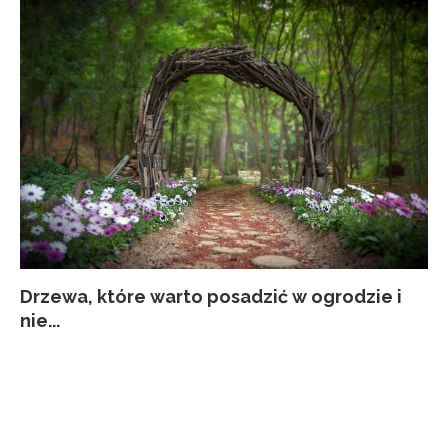
Drzewa, które warto posadzić w ogrodzie i
Co
Ja
Za
Pi
nie...
kw
p