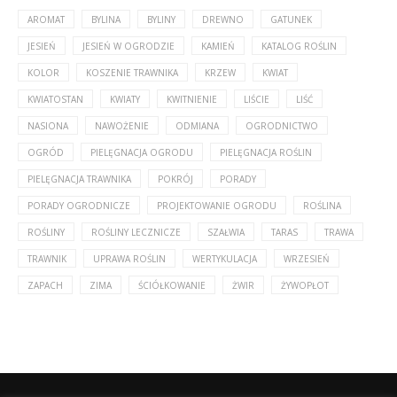
AROMAT
BYLINA
BYLINY
DREWNO
GATUNEK
JESIEŃ
JESIEŃ W OGRODZIE
KAMIEŃ
KATALOG ROŚLIN
KOLOR
KOSZENIE TRAWNIKA
KRZEW
KWIAT
KWIATOSTAN
KWIATY
KWITNIENIE
LIŚCIE
LIŚĆ
NASIONA
NAWOŻENIE
ODMIANA
OGRODNICTWO
OGRÓD
PIELĘGNACJA OGRODU
PIELĘGNACJA ROŚLIN
PIELĘGNACJA TRAWNIKA
POKRÓJ
PORADY
PORADY OGRODNICZE
PROJEKTOWANIE OGRODU
ROŚLINA
ROŚLINY
ROŚLINY LECZNICZE
SZAŁWIA
TARAS
TRAWA
TRAWNIK
UPRAWA ROŚLIN
WERTYKULACJA
WRZESIEŃ
ZAPACH
ZIMA
ŚCIÓŁKOWANIE
ŻWIR
ŻYWOPŁOT