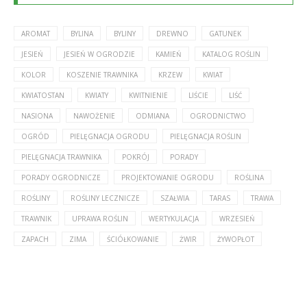
AROMAT
BYLINA
BYLINY
DREWNO
GATUNEK
JESIEŃ
JESIEŃ W OGRODZIE
KAMIEŃ
KATALOG ROŚLIN
KOLOR
KOSZENIE TRAWNIKA
KRZEW
KWIAT
KWIATOSTAN
KWIATY
KWITNIENIE
LIŚCIE
LIŚĆ
NASIONA
NAWOŻENIE
ODMIANA
OGRODNICTWO
OGRÓD
PIELĘGNACJA OGRODU
PIELĘGNACJA ROŚLIN
PIELĘGNACJA TRAWNIKA
POKRÓJ
PORADY
PORADY OGRODNICZE
PROJEKTOWANIE OGRODU
ROŚLINA
ROŚLINY
ROŚLINY LECZNICZE
SZAŁWIA
TARAS
TRAWA
TRAWNIK
UPRAWA ROŚLIN
WERTYKULACJA
WRZESIEŃ
ZAPACH
ZIMA
ŚCIÓŁKOWANIE
ŻWIR
ŻYWOPŁOT