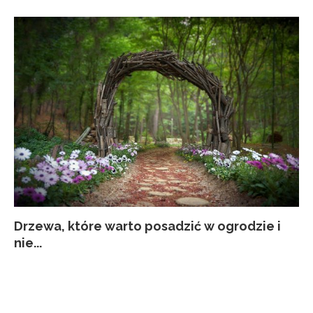
Drzewa, które warto posadzić w ogrodzie i
Co
Ja
Za
Pi
nie...
kw
p