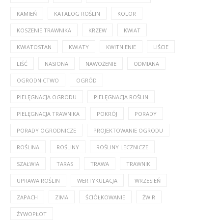
KAMIEŃ
KATALOG ROŚLIN
KOLOR
KOSZENIE TRAWNIKA
KRZEW
KWIAT
KWIATOSTAN
KWIATY
KWITNIENIE
LIŚCIE
LIŚĆ
NASIONA
NAWOŻENIE
ODMIANA
OGRODNICTWO
OGRÓD
PIELĘGNACJA OGRODU
PIELĘGNACJA ROŚLIN
PIELĘGNACJA TRAWNIKA
POKRÓJ
PORADY
PORADY OGRODNICZE
PROJEKTOWANIE OGRODU
ROŚLINA
ROŚLINY
ROŚLINY LECZNICZE
SZAŁWIA
TARAS
TRAWA
TRAWNIK
UPRAWA ROŚLIN
WERTYKULACJA
WRZESIEŃ
ZAPACH
ZIMA
ŚCIÓŁKOWANIE
ŻWIR
ŻYWOPŁOT