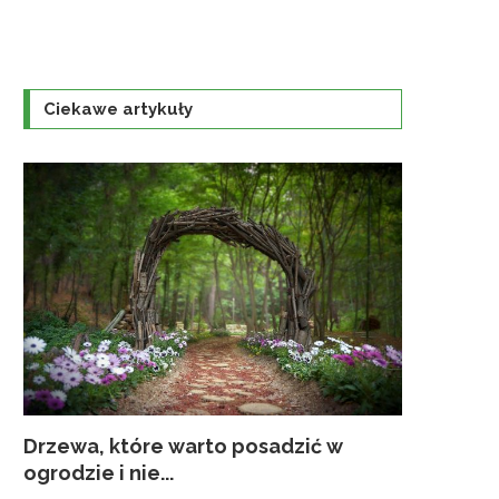
Ciekawe artykuły
Drzewa, które warto posadzić w
Co sadzić
Jak przy
Zakładani
Pielęgnac
ogrodzie i nie...
kwiaty...
należy p