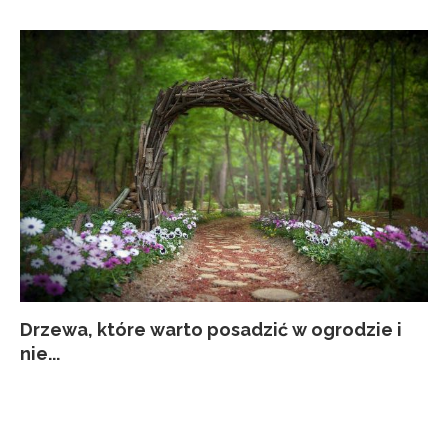
Drzewa, które warto posadzić w ogrodzie i
Co
Ja
Za
Pi
nie...
kw
p