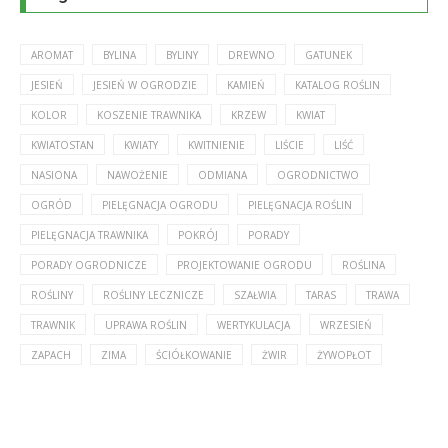
AROMAT
BYLINA
BYLINY
DREWNO
GATUNEK
JESIEŃ
JESIEŃ W OGRODZIE
KAMIEŃ
KATALOG ROŚLIN
KOLOR
KOSZENIE TRAWNIKA
KRZEW
KWIAT
KWIATOSTAN
KWIATY
KWITNIENIE
LIŚCIE
LIŚĆ
NASIONA
NAWOŻENIE
ODMIANA
OGRODNICTWO
OGRÓD
PIELĘGNACJA OGRODU
PIELĘGNACJA ROŚLIN
PIELĘGNACJA TRAWNIKA
POKRÓJ
PORADY
PORADY OGRODNICZE
PROJEKTOWANIE OGRODU
ROŚLINA
ROŚLINY
ROŚLINY LECZNICZE
SZAŁWIA
TARAS
TRAWA
TRAWNIK
UPRAWA ROŚLIN
WERTYKULACJA
WRZESIEŃ
ZAPACH
ZIMA
ŚCIÓŁKOWANIE
ŻWIR
ŻYWOPŁOT