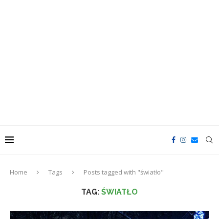
Home
Tags
Posts tagged with "światło"
TAG:
ŚWIATŁO