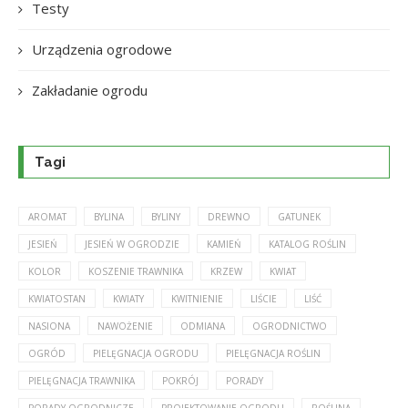
Testy
Urządzenia ogrodowe
Zakładanie ogrodu
Tagi
AROMAT
BYLINA
BYLINY
DREWNO
GATUNEK
JESIEŃ
JESIEŃ W OGRODZIE
KAMIEŃ
KATALOG ROŚLIN
KOLOR
KOSZENIE TRAWNIKA
KRZEW
KWIAT
KWIATOSTAN
KWIATY
KWITNIENIE
LIŚCIE
LIŚĆ
NASIONA
NAWOŻENIE
ODMIANA
OGRODNICTWO
OGRÓD
PIELĘGNACJA OGRODU
PIELĘGNACJA ROŚLIN
PIELĘGNACJA TRAWNIKA
POKRÓJ
PORADY
PORADY OGRODNICZE
PROJEKTOWANIE OGRODU
ROŚLINA