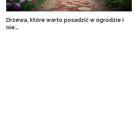
Drzewa, które warto posadzić w ogrodzie i
Co
Ja
Za
Pi
nie...
kw
p