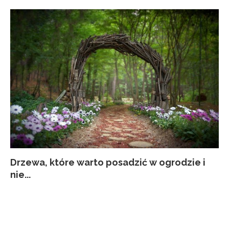
Drzewa, które warto posadzić w ogrodzie i
Co
Ja
Za
Pi
nie...
kw
p