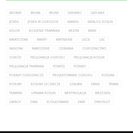
AROMAT
BYLINA
BYLINY
DREWNO
GATUNEK
JESIEŃ
JESIEŃ W OGRODZIE
KAMIEŃ
KATALOG ROŚLIN
KOLOR
KOSZENIE TRAWNIKA
KRZEW
KWIAT
KWIATOSTAN
KWIATY
KWITNIENIE
LIŚCIE
LIŚĆ
NASIONA
NAWOŻENIE
ODMIANA
OGRODNICTWO
OGRÓD
PIELĘGNACJA OGRODU
PIELĘGNACJA ROŚLIN
PIELĘGNACJA TRAWNIKA
POKRÓJ
PORADY
PORADY OGRODNICZE
PROJEKTOWANIE OGRODU
ROŚLINA
ROŚLINY
ROŚLINY LECZNICZE
SZAŁWIA
TARAS
TRAWA
TRAWNIK
UPRAWA ROŚLIN
WERTYKULACJA
WRZESIEŃ
ZAPACH
ZIMA
ŚCIÓŁKOWANIE
ŻWIR
ŻYWOPŁOT