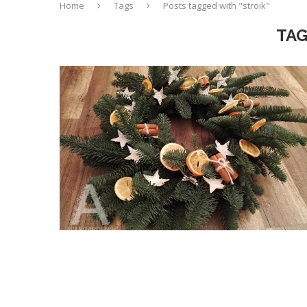
Home
Tags
Posts tagged with "stroik"
TAG