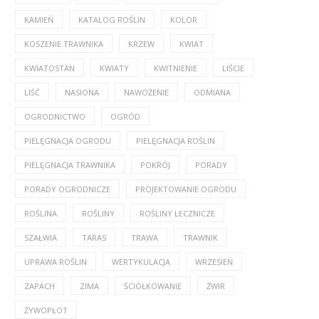
KAMIEŃ
KATALOG ROŚLIN
KOLOR
KOSZENIE TRAWNIKA
KRZEW
KWIAT
KWIATOSTAN
KWIATY
KWITNIENIE
LIŚCIE
LIŚĆ
NASIONA
NAWOŻENIE
ODMIANA
OGRODNICTWO
OGRÓD
PIELĘGNACJA OGRODU
PIELĘGNACJA ROŚLIN
PIELĘGNACJA TRAWNIKA
POKRÓJ
PORADY
PORADY OGRODNICZE
PROJEKTOWANIE OGRODU
ROŚLINA
ROŚLINY
ROŚLINY LECZNICZE
SZAŁWIA
TARAS
TRAWA
TRAWNIK
UPRAWA ROŚLIN
WERTYKULACJA
WRZESIEŃ
ZAPACH
ZIMA
ŚCIÓŁKOWANIE
ŻWIR
ŻYWOPŁOT