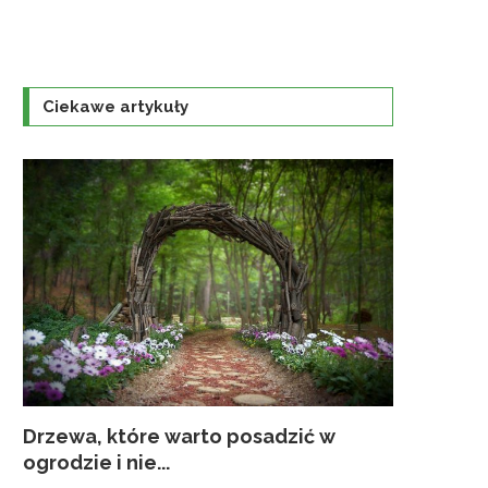
Ciekawe artykuły
Drzewa, które warto posadzić w
Co sadzić
Jak przy
Zakładani
Pielęgnac
ogrodzie i nie...
kwiaty...
należy p