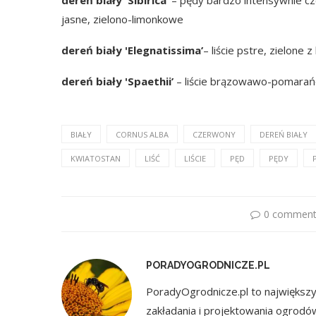
jasne, zielono-limonkowe
dereń biały 'Elegnatissima’
– liście pstre, zielon
dereń biały 'Spaethii’
– liście brązowawo-pomara
BIAŁY
CORNUS ALBA
CZERWONY
DEREŃ BIAŁY
KWIATOSTAN
LIŚĆ
LIŚCIE
PĘD
PĘDY
0 comment
PORADYOGRODNICZE.PL
PoradyOgrodnicze.pl to największy 
zakładania i projektowania ogrodó