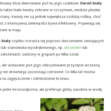
stawy liścia skierowane jest ku jego czubkowi.
Dereń biały
a także białe kwiaty zebrane w szczytowe, nieduże płaskie
stany. Kwiaty nie są jednak największa ozdobą rośliny, choć
st z intensywną zielenią liści bywa efektowny. Pojawiają się
ewie w maju.
 biały
szybko rozrasta się poprzez ukorzenianie zwisających
i lub stanowiska wyodrębnionego, np.
obrzeżem
lub
założeniach, sadzony w grupach po kilka sztuk.
, ale wskazane jest jego zdecydowane przycięcie wczesną
y nie drewnieją i pozostają czerwone. Co kilka lat można
 na zagęszczenie i odmłodzenie krzewu.
w pełni mrozoodporna, ale preferuje gleby zasobne w wodę.
rwone, liście