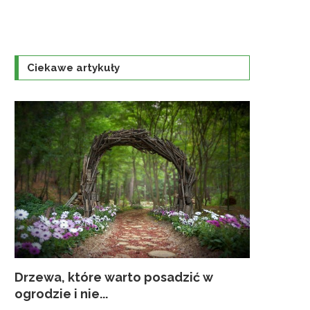
Ciekawe artykuły
Drzewa, które warto posadzić w
Co sadzić
Jak przy
Zakładani
Pielęgnac
ogrodzie i nie...
kwiaty...
należy p