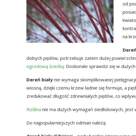
od pod
posiad
kwiato
kontra
na krz
Dereń
dolnych pędów, potrzebuje zatem dużej powierzchn
ogrodową ścieżką
. Doskonale sprawdzi się w dużych 
Dereń biały
nie wymaga skomplikowanej pielęgnacji
wiosną, dzięki czemu krzew ładnie się formuje, a pęd
zredukować długość zdrewniałych pędów, co wpływa
Roślina
nie ma dużych wymagań siedliskowych, jest 
Do najpopularniejszych odmian należą:
dereń biały 'Sibirica’
– pędy bardzo intensywnie cze