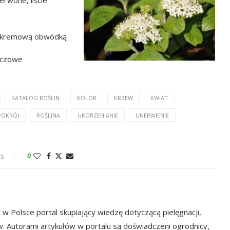
e z kremową obwódką
ńczowe
KATALOG ROŚLIN
KOLOR
KRZEW
KWIAT
POKRÓJ
ROŚLINA
UKORZENIANIE
UNERWIENIE
s
0
w Polsce portal skupiający wiedzę dotyczącą pielęgnacji,
w. Autorami artykułów w portalu są doświadczeni ogrodnicy,