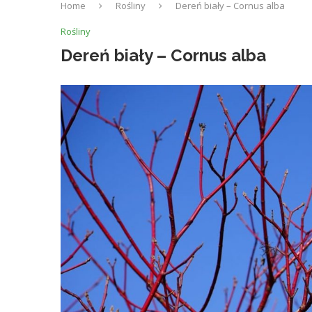
Home
Rośliny
Dereń biały – Cornus alba
Rośliny
Dereń biały – Cornus alba