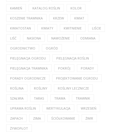
KAMIEŃ
KATALOG ROŚLIN
KOLOR
KOSZENIE TRAWNIKA
KRZEW
KWIAT
KWIATOSTAN
KWIATY
KWITNIENIE
LIŚCIE
LIŚĆ
NASIONA
NAWOŻENIE
ODMIANA
OGRODNICTWO
OGRÓD
PIELĘGNACJA OGRODU
PIELĘGNACJA ROŚLIN
PIELĘGNACJA TRAWNIKA
POKRÓJ
PORADY
PORADY OGRODNICZE
PROJEKTOWANIE OGRODU
ROŚLINA
ROŚLINY
ROŚLINY LECZNICZE
SZAŁWIA
TARAS
TRAWA
TRAWNIK
UPRAWA ROŚLIN
WERTYKULACJA
WRZESIEŃ
ZAPACH
ZIMA
ŚCIÓŁKOWANIE
ŻWIR
ŻYWOPŁOT