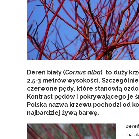
Dereń biały
(
Cornus alba
) to duży kr
2,5-3 metrów wysokości. Szczególnie
czerwone pędy, które stanowią ozdob
Kontrast pędów i pokrywającego je śn
Polska nazwa krzewu pochodzi od ko
najbardziej żywą barwę.
Dereń
chara